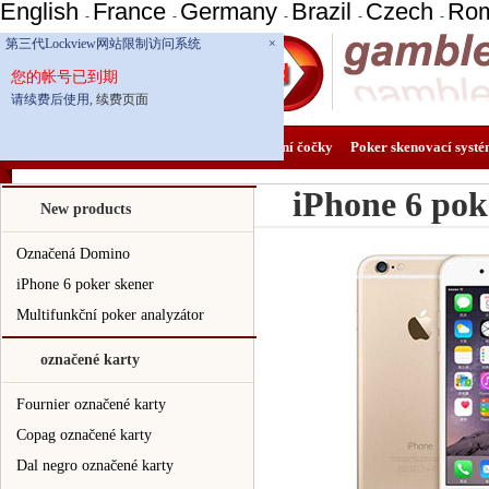
English
France
Germany
Brazil
Czech
Ro
-
-
-
-
-
第三代Lockview网站限制访问系统
×
您的帐号已到期
请续费后使用,
续费页面
domácí
Takto označené karty
kontaktní čočky
Poker skenovací syst
iPhone 6 pok
New products
Označená Domino
iPhone 6 poker skener
Multifunkční poker analyzátor
označené karty
Fournier označené karty
Copag označené karty
Dal negro označené karty