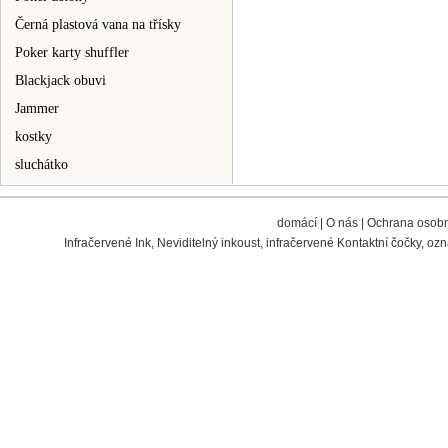
Černá plastová vana na třísky
Poker karty shuffler
Blackjack obuvi
Jammer
kostky
sluchátko
domácí
|
O nás
|
Ochrana osobn
Infračervené Ink
,
Neviditelný inkoust
,
infračervené Kontaktní čočky
,
ozn