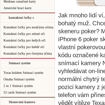
Modiano označené karty
Americké hrací karty
Jak mnoho lidí ví,
kontaktní čočky s
bohatý muž. Chcet
Kontaktní čočky pro modrýma očima
skeneru poker? 
Kontaktní čočky pro zelené oči
iPhone 6 poker sk
Kontaktní čočky pro šedých očí
vlastní pokerovo
Kontaktní čočky pro hnědé oči
kódu označené ka
Kontaktní čočky pro černýma očima
snímací kamery N
Snímací systém
vyhledávat on-line
Texas holdem Snímací systém
normální chytrý t
Omaha Snímací systém
pozici kamery z j
2 in 1 Snímací systém
52 cards Snímací systém
telefon vám přine
vědět vítěze Tex
Skenování kamera